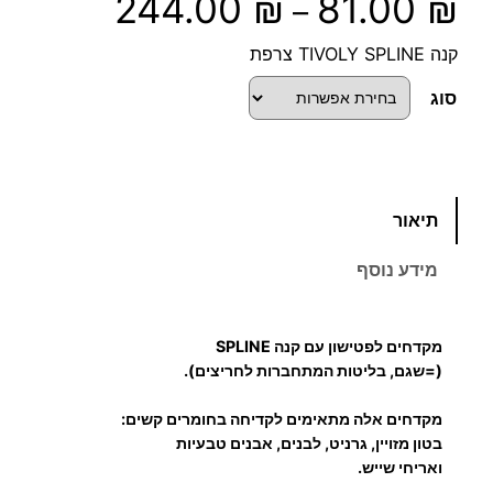
ט
244.00
₪
81.00
₪
–
ו
קנה TIVOLY SPLINE צרפת
ו
סוג
ח
מ
כ
תיאור
מ
ח
ו
מידע נוסף
ת
י
ש
ל
ר
מקדחים לפטישון עם קנה SPLINE
מ
(=שגם, בליטות המתחברות לחריצים).
י
ק
מקדחים אלה מתאימים לקדיחה בחומרים קשים:
ד
ם
בטון מזויין, גרניט, לבנים, אבנים טבעיות
ח
ואריחי שייש.
י