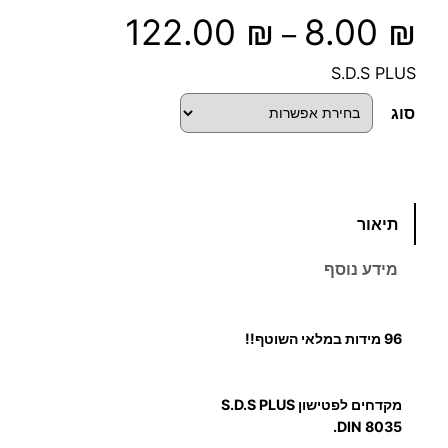
ט
122.00
₪
8.00
₪
–
ו
S.D.S PLUS
ו
סוג
ח
מ
כ
תיאור
מ
ח
ו
מידע נוסף
ת
י
ש
ל
ר
96 מידות במלאי השוטף!!
מ
י
ק
מקדחים לפטישון S.D.S PLUS
ד
ם
DIN 8035.
ח