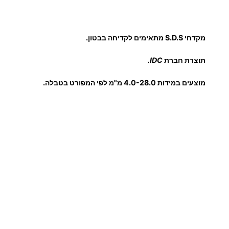
י
:
ם
ל
מקדחי S.D.S מתאימים לקדיחה בבטון.
פ
8
ט
תוצרת חברת
IDC.
י
.
מוצעים במידות 4.0-28.0 מ"מ לפי המפורט בטבלה.
ש
ו
0
ן
0
₪
ע