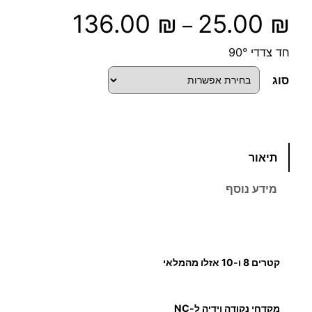
ט
136.00
₪
25.00
₪
–
ו
חד צדדי 90°
ו
סוג
ח
מ
כ
תיאור
מ
ח
ו
מידע נוסף
ת
י
ש
ל
ר
מ
קטרים 8 ו-10 אזלו מהמלאי
י
ק
ד
ם
ח
מקדחי נקודה וידיה ל-NC