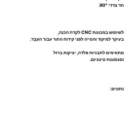
י
חד צדדי 90°.
:
נ
ק
ו
לשימוש במכונות CNC לקדח הכנה,
2
ד
בעיקר למיקוד והטייה לפני קידוח החור עבור העֻבָּד.
ה
5
ו
מתאימים לתבניות פלדה, יציקות ברזל
וסגסוגות טיטניום.
י
.
ד
י
0
ה
נתונים:
0
ל
-
N
C
₪