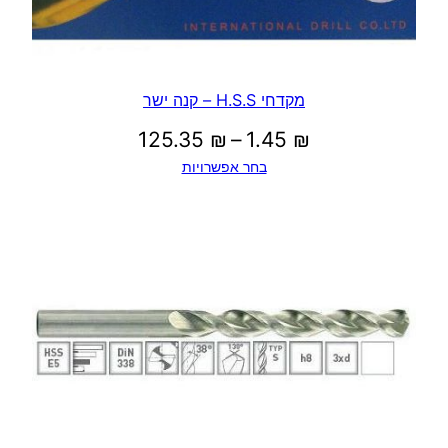
מקדחי H.S.S – קנה ישר
טווח
125.35
₪
–
1.45
₪
בחר אפשרויות
מחירים:
עד