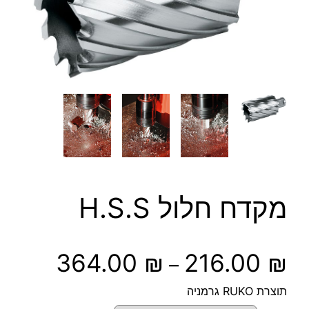
מקדח חלול H.S.S
ט
364.00
₪
216.00
₪
–
ו
תוצרת RUKO גרמניה