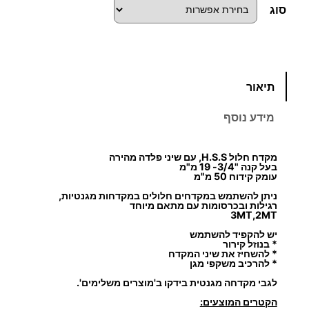
ו
סוג
ח
מ
כ
תיאור
מ
ח
ו
מידע נוסף
ת
י
ש
מקדח חלול H.S.S, עם שיני פלדה מהירה
ל
ר
בעל קנה "3/4- 19 מ"מ
מ
עומק קידוח 50 מ"מ
י
ק
ניתן להשתמש במקדחים חלולים במקדחות מגנטיות,
רגילות ובכרסומות עם מתאם מיוחד
ד
3MT,2MT
ם
ח
יש להקפיד להשתמש
* בנוזל קירור
ח
:
* להשחיז את שיני המקדח
* להרכיב משקפי מגן
ל
לגבי מקדחה מגנטית בידקו ב'מוצרים משלימים'.
ו
ל
הקטרים המוצעים: