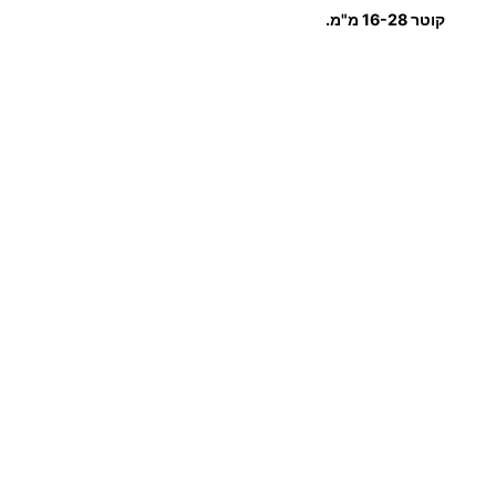
2
H
קוטר 16-28 מ"מ.
.
1
S
.
6
S
.
0
0
₪
ע