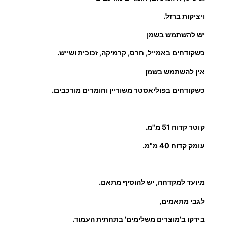
ה
ל
ויציקות ברזל.
ו
יש להשתמש בשמן
ם
כשקודחים באמייל, חרס, קרמיקה, זכוכית ושייש.
5
1
אין להשתמש בשמן
מ
כשקודחים בפוליאסטר משוריין וחומרים מורכבים.
"
מ
Ø
קוטר קדוח 51 מ"מ.
עומק קדוח 40 מ"מ.
מיועד למקדחה, יש להוסיף מתאם.
לגבי מתאמים,
בידקו ב'מוצרים משלימים' בתחתית העמוד.