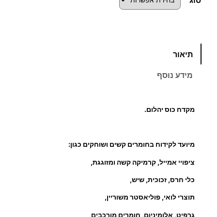
כ
תיאור
מ
ו
מידע נוסף
ת
ש
ל
מקדח כוס יהלום.
מ
ק
ד
מיועד לקידוח בחומרים קשים ושוחקים כגון:
ח
ציפויי אמייל, קרמיקה קשה ומזוגגת,
כ
ו
כלי חרס, זכוכית, שיש,
ס
תוצרי לואי, פוליאסטר משוריין,
י
גרפיט, אלומיניום, חומרים מורכבים