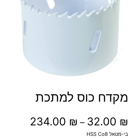
מקדח כוס למתכת
ט
234.00
₪
32.00
₪
–
ו
בי-מטאל HSS Co8