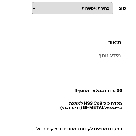
ו
סוג
ח
מ
כ
תיאור
מ
ח
ו
מידע נוסף
ת
י
ש
ל
ר
מ
י
ק
66 מידות במלאי השוטף!!
ד
ם
מקדח כוס HSS Co8 למתכת
ח
בי-מטאלBI-METAL (דו-מתכתי)
כ
:
ו
המקדח מתאים לקידוח במתכות וביציקות ברזל.
ס