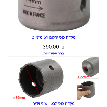
מקדח כוס יהלום 51 מ"מ Ø
390.00
₪
בחר אפשרויות
מקדח כוס לבטון שיני וידיה