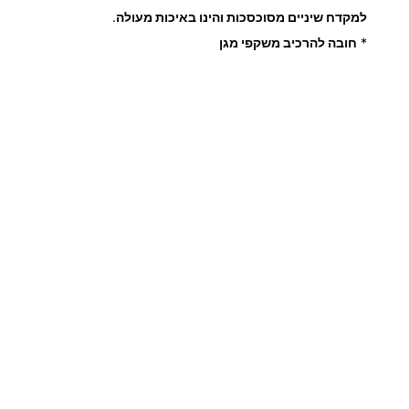
ל
למקדח שיניים מסוכסכות והינו באיכות מעולה
.
3
מ
*
חובה להרכיב משקפי מגן
ת
2
כ
ת
.
0
0
₪
ע
ד