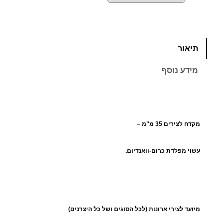
כ
תיאור
מ
ו
מידע נוסף
ת
ש
ל
מ
מקדח לצירים 35 מ"מ –
ק
ד
ח
עשוי מפלדת כרום-וואנדיום.
ל
צ
י
ר
מיועד לצירי ארונות (לכל הסוגים ושל כל היצרנים)
י