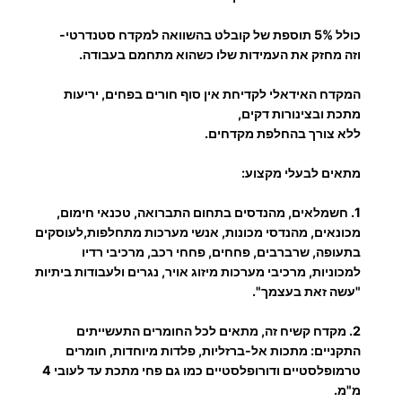
מ
ד
כולל 5% תוספת של קובלט בהשוואה למקדח סטנדרטי-
ו
וזה מחזק את העמידות שלו כשהוא מתחמם בעבודה.
ר
המקדח האידאלי לקדיחת אין סוף חורים בפחים, יריעות
ג
מתכת ובצינורות דקים,
ק
ללא צורך בהחלפת מקדחים.
נ
ה
מתאים לבעלי מקצוע:
ב
1.
חשמלאים, מהנדסים בתחום התברואה, טכנאי חימום,
י
מכונאים, מהנדסי מכונות, אנשי מערכות מתחלפות,לעוסקים
ט
בתעופה, שרברבים, פחחים, פחחי רכב, מרכיבי רדיו
H
למכוניות, מרכיבי מערכות מיזוג אויר, נגרים ולעבודות ביתיות
S
"עשה זאת בעצמך".
S
E
2.
מקדח קשיח זה, מתאים לכל החומרים התעשייתים
התקניים: מתכות אל-ברזליות, פלדות מיוחדות, חומרים
טרמופלסטיים ודורופלסטיים כמו גם פחי מתכת עד לעובי 4
מ"מ.