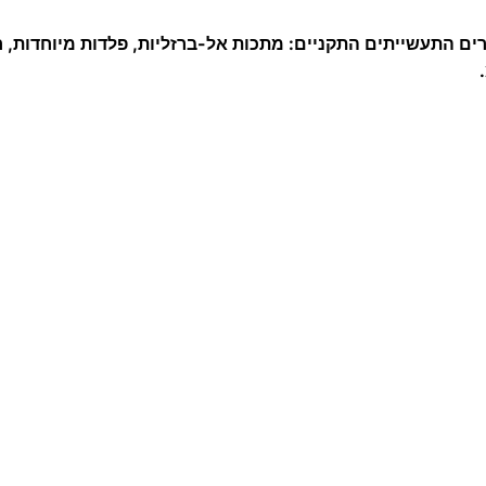
ר
ם התעשייתים התקניים: מתכות אל-ברזליות, פלדות מיוחדות, ח
ג
H
.
S
.
S