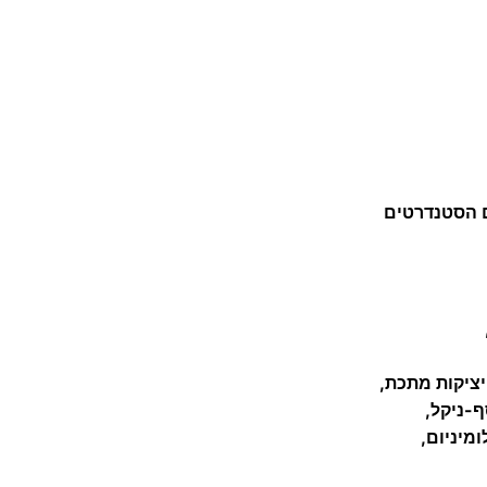
ר
א
ל
י
א
ר
ו
ם הסטנדרטים
ך
מ
א
ד
יציקות מתכת,
-ניקל,
מיניום,