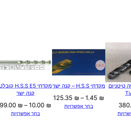
מקדחי H.S.S E5 קובל
 טיטניום
מקדחי H.S.S – קנה ישר
קנה ישר
Ti
טווח
125.35
₪
–
1.45
₪
99.00
₪
–
10.00
₪
380
בחר אפשרויות
מחירים:
בחר אפשרויות
רויות
עד