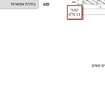
סוג
כ
מ
ו
ת
ש
ל
מ
ם קשים.
ק
ד
ח
ס
פ
י