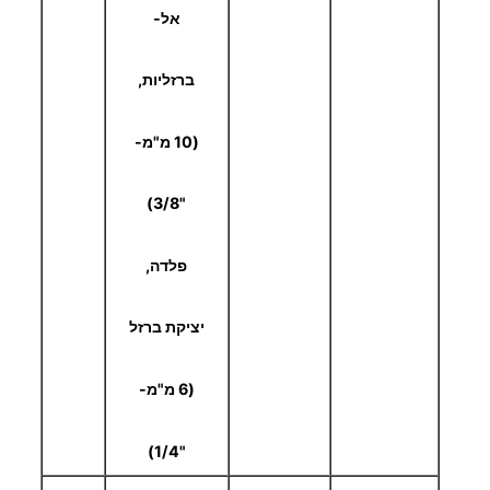
אל-
ברזליות,
(10 מ"מ-
"3/8)
פלדה,
יציקת ברזל
(6 מ"מ-
"1/4)