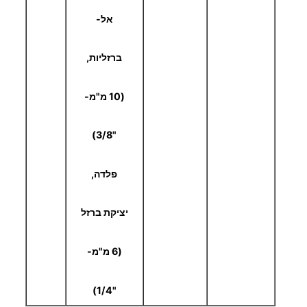
אל-
ברזליות,
(10 מ"מ-
"3/8)
פלדה,
יציקת ברזל
(6 מ"מ-
"1/4)