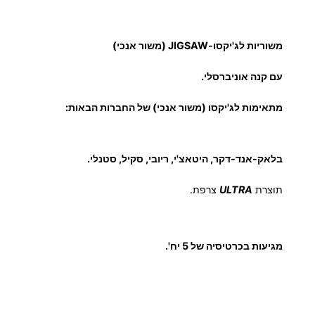
ל
מ
משוריות לג'יקסו-JIGSAW (משור אנכי)
ש
ו
עם קנה אוניברסלי.
ר
י
מתאימות לג'יקסו (משור אנכי) של החברות הבאות:
ו
ת
בלאק-אנד-דקר, היטאצ'י, ריובי, סקיל, סטנלי.
ל
ג
תוצרת
ULTRA
צרפת.
'
י
ק
מגיעות בכרטיסיה של 5 יח'.
ס
ו
צ
ר