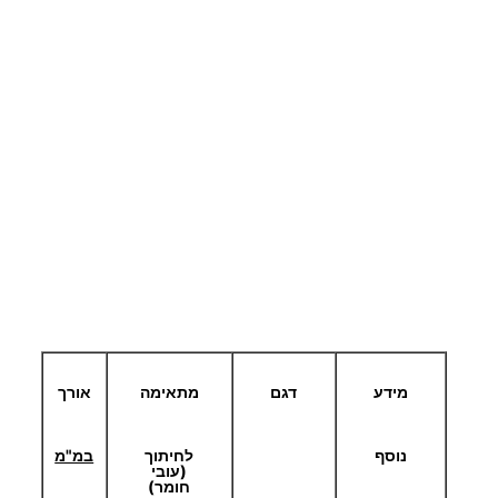
פ
ת
י
ו
ת
מידע
דגם
מתאימה
אורך
נוסף
לחיתוך
במ"מ
(עובי
חומר)