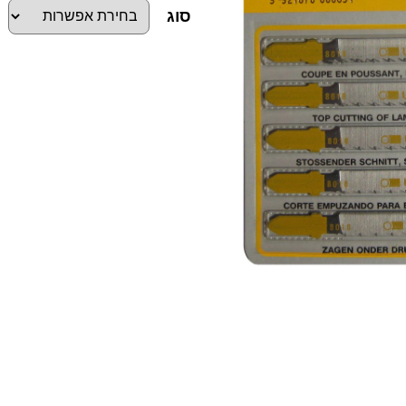
סוג
כ
מ
ו
ת
ש
ל
מ
ש
ו
ר
י
ו
ת