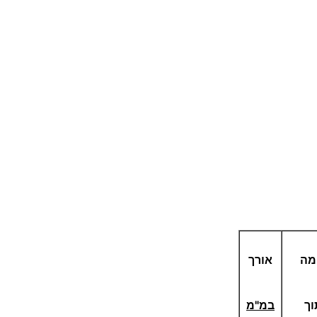
מה
אורך
וך
במ"מ