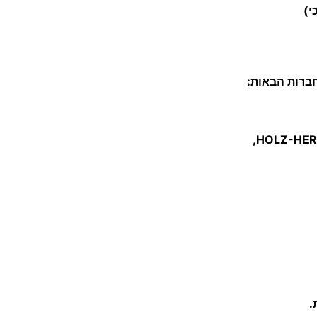
ל
ג
'
י
חברות הבאות:
ק
ס
ו
צ
ר
פ
ת
י
ו
ת