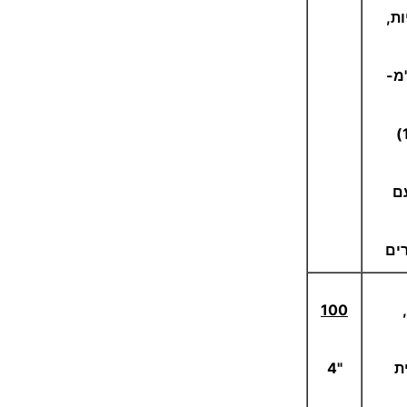
ות,
ם
ים
100
ת
"4