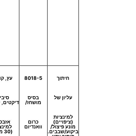
חיתוך
8018-5
עץ, קו
עליון של
בסיס
סיבי
מושחז/
דיקטים, 
למינציות
(ציפויים)
כרום
אזבס
מונע פיצול/
וואנדיום
למינצ
ביקוע/שבבים.
(30 מ"מ-