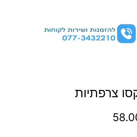
קסו צרפתיות
ט
58.
ו