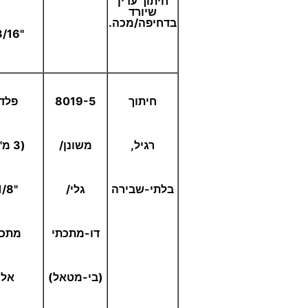
חיתוך עדין
שיורד
בדחיפה/מכה.
"13/16)
חיתוך
8019-5
פלד
רגיל,
משונן/
(3 מ"מ-
בלתי-שבירה
גלי/
"1/8)
דו-מתכתי
מתכו
(בי-מטאל)
אל-