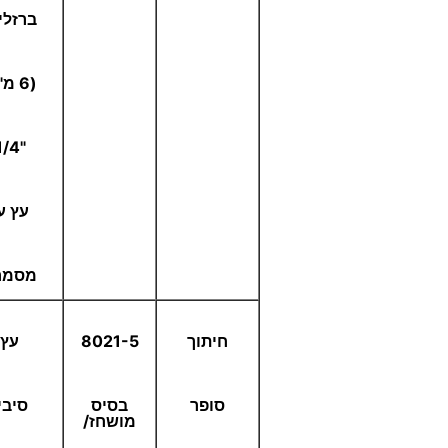
ברזלי
(6 מ"מ-
"1/4)
עץ ע
מסמר
חיתוך
8021-5
עץ,
סופר
בסיס
סיבי
מושחז/