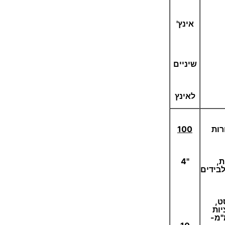
אינץ'
שיניים
לאינץ
רות
100
ת,
"4
לבידים
ט,
יות