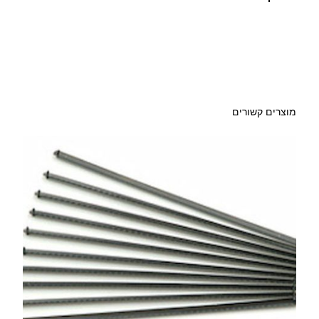
ו
ר
י
ת
מוצרים קשורים