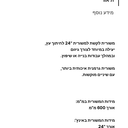
מ
ו
מידע נוסף
ת
ש
ל
מ
משורית לקשת למשורית "24 לחיתוך עץ,
ש
יעילה במיוחד לצורך גיזום
ו
ובמהלך עבודות בנייה או שיפוץ.
ר
י
משורית גרמנית איכותית ביותר,
ת
עם שיניים מוקשות.
ל
ק
ש
מידות המשורית במ"מ:
ת
אורך 600 מ"מ
ל
מ
מידות המשורית באינץ':
ש
אורך "24