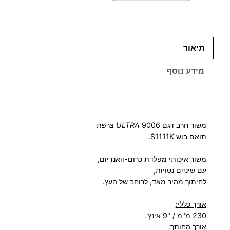
כ
תיאור
מ
ו
מידע נוסף
ת
ש
ל
מ
משור חרב דגם 9006
ULTRA
צרפת
ש
תואם בוש S1111K.
ו
ר
משור איכותי מפלדת כרום-וואנדיום,
ח
עם שיניים נטויות,
ר
לחיתוך מהיר מאד, לרוחב של העץ.
ב
אורך כללי:
U
230 מ"מ / "9 אינץ'.
L
אורך החותך
: