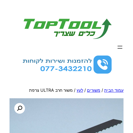
לדלג
לתוכן
עמוד הבית
/
משורים
/
לעץ
/ משור חרב ULTRA צרפת