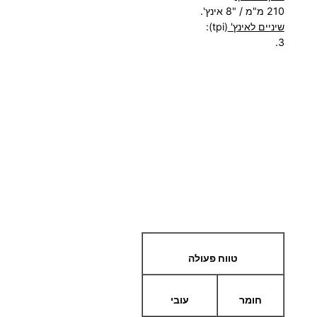
T
210 מ"מ / "8 אינץ'.
R
שיניים לאינץ'
(tpi):
3.
A
צ
ר
פ
ת
טווח פעולה
חומר
עובי