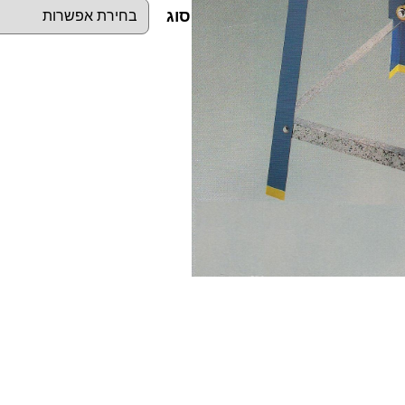
סוג
כ
מ
ו
ת
ש
ל
מ
ש
ו
ר
ש
ו
ל