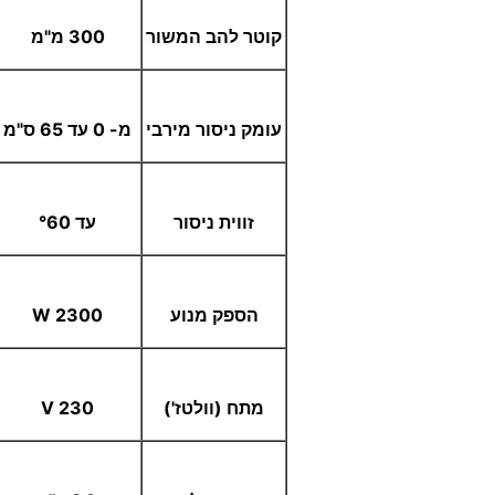
קוטר להב המשור
300 מ"מ
עומק ניסור מירבי
מ- 0 עד 65 ס"מ
זווית ניסור
עד
60
°
הספק מנוע
2300 W
מתח (וולטז')
230 V