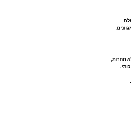
ח
ן
שלם
ה
וונים.
ס
פ
ק
2
א תחרות,
3
ותי.
0
0
W