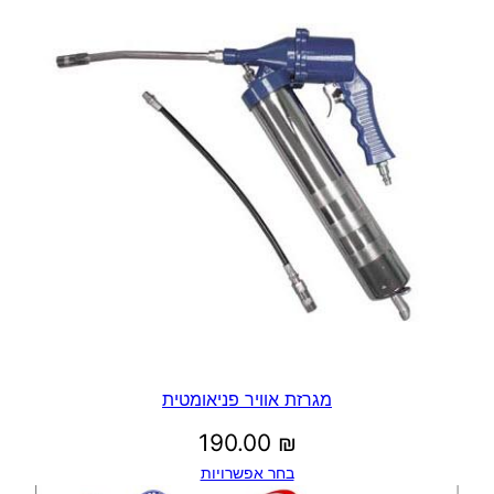
נ
ו
נ
י
7
5
מ
"
מ
מגרזת אוויר פניאומטית
190.00
₪
בחר אפשרויות