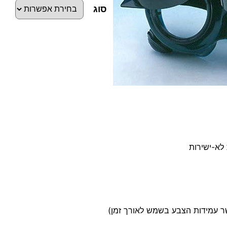
סוג
כ
מ
ו
ת
ש
ל
מ
לא-ישירות
ש
ק
פ
י
ר
י