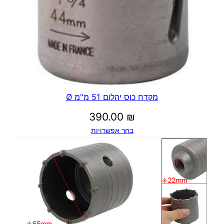
מקדח כוס יהלום 51 מ"מ Ø
390.00
₪
בחר אפשרויות