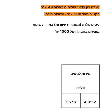
ש
נשלח רק בדאר שליחים בעלות 49 ש"ח
ל
ר
נ
בקנייה מעל 300 ש"ח- משלוח חינם.
י
י
ניטים פלדה (מסמרות עיוורות) במידות שונות
ט
ם
מוצעים בחבילה של 1000 יח'
י
ם
:
פ
ל
ד
5
ה
מידות לניטים
1
.
פלדה
0
6*3.2
12*4.0
0