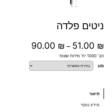
ניטים פלדה
ט
90.00
₪
51.00
₪
–
ו
חב' 1000 יח' מידות שונות
ו
סוג
ח
מ
כ
תיאור
מ
ח
ו
מידע נוסף
ת
י