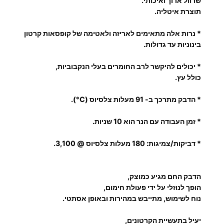
שרוול ארוך ואיכותי.
תוצרת איטליה.
ו
ת
* נרות אלה מתאימים לאריזה ולאטימה של קופסאות קרטון
ד
בינוניות עד גדולות.
ב
ק
* יכולים להיקשר לרב החומרים בעלי הנקבוביות,
ח
כולל עץ.
ם
* הדבק מתרכך ב- 91 מעלות צלסיוס (C°).
Ø
1
* זמן העבודה עם הנר הוא 10 שניות.
8
*
* דביקות/צמיגות: 180 מעלות צלסיוס @ 3,100.
2
5
הדבק החם מגיע כמוצק,
0
הופך לנוזלי על ידי פעולת חימום,
נוח לשימוש, מתייבש במהירות ובאופן אסתטי.
יעיל בתעשיית הקרטונים,