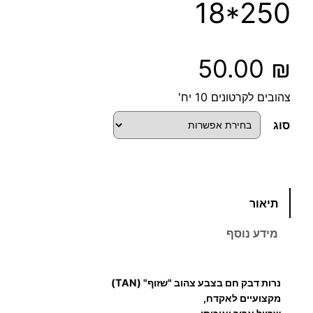
18*250
50.00
₪
צהובים לקרטונים 10 יח'
סוג
כ
תיאור
מ
ו
מידע נוסף
ת
ש
ל
נרות דבק חם בצבע צהוב "שזוף" (TAN)
נ
מקצועיים לאקדח,
ר