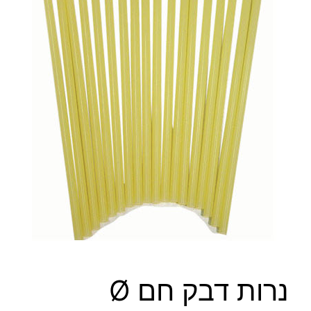
נרות דבק חם Ø