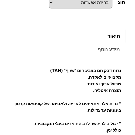
סוג
כ
תיאור
מ
ו
מידע נוסף
ת
ש
ל
נרות דבק חם בצבע חום "שזוף" (TAN)
נ
מקצועיים לאקדח,
ר
שרוול ארוך ואיכותי.
תוצרת איטליה.
ו
ת
* נרות אלה מתאימים לאריזה ולאטימה של קופסאות קרטון
ד
בינוניות עד גדולות.
ב
ק
* יכולים להיקשר לרב החומרים בעלי הנקבוביות,
ח
כולל עץ.