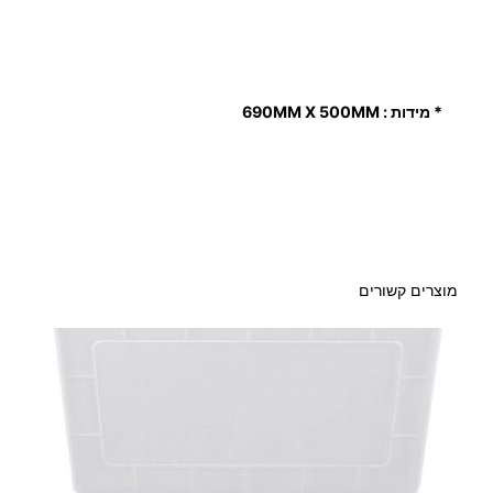
ח
ס
ו
ן
* מידות : 690MM X 500MM
ל
כ
ל
י
ע
ב
ו
מוצרים קשורים
ד
ה