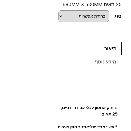
25 תאים 690MM X 500MM
סוג
כ
תיאור
מ
ו
מידע נוסף
ת
ש
ל
נ
ר
ת
נרתיק אחסון לכלי עבודה ידניים,
י
25 תאים.
ק
א
* עשוי מבד פוליאסטר חזק ואיכותי.