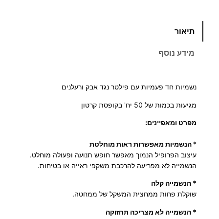
כ
תיאור
מ
ו
מידע נוסף
ת
ש
ל
נשמיות חד פעמיות עם פילטר נגד אבק ורעלנים
נ
מגיעות בכמות של 50 יח' בקופסת קרטון
ש
מ
מפרט ומאפיינים:
י
*
הנשמיות מאפשרות ראות מוחלטת
ו
עיצוב הפרופיל הנמוך מאפשר חופש תנועה ופעולה מוחלט.
ת
הנשמייה לא מפריעה להרכבת משקפי ראייה או בטיחות.
ח
* הנשמייה קלה
ד
שוקלת פחות ממחצית המשקל של ממחטה.
פ
ע
* הנשמייה לא מצריכה תחזוקה