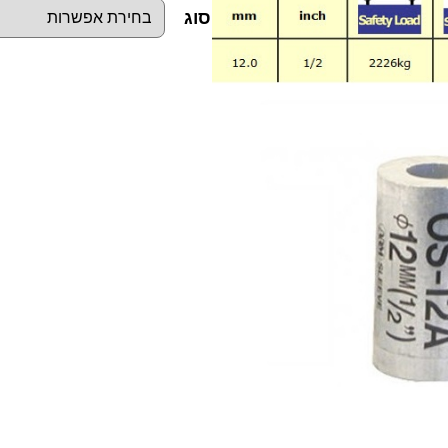
סוג
כ
מ
ו
ת
ש
ל
ס
ו
פ
י
ו
ת
כ