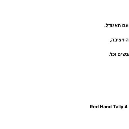
,
מ
ו
עם האגודל.
נ
ה
 ויציבה,
י
ד
שים וכו'.
נ
י
Red Hand Tally 4