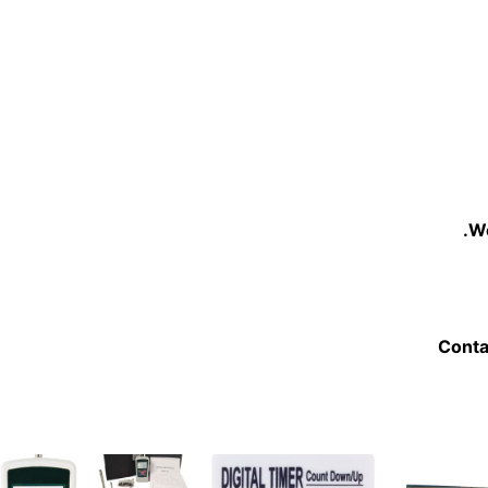
We
Conta