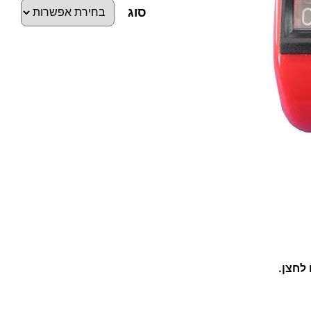
סוג
כ
מ
ו
ת
ש
ל
ס
ו
פ
ר
ק
 לחצן.
ה
ל