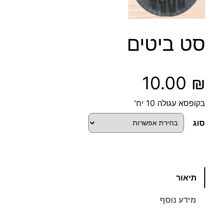
סט ביטים
10.00
₪
בקופסא עגולה 10 יח'
סוג
כ
תיאור
מ
ו
מידע נוסף
ת
ש