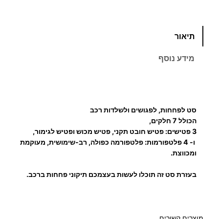
כ
תיאור
מ
ו
מידע נוסף
ת
ש
ל
ס
סט לפחחות, לפגושים ולשלדות רכב
ט
הכולל 7 חלקים,
ל
3 פטישים: פטיש חובט תקני, פטיש מכוש ופטיש לגימור,
פ
ו- 4 פלטפורמות: פלטפורמה כפולה, רב-שימושית, מעוקמת
ח
ומכווצת.
ח
בעזרת סט זה תוכלו לעשות בעצמכם תיקוני פחחות ברכב.
ו
ת
מוצרים קשורים