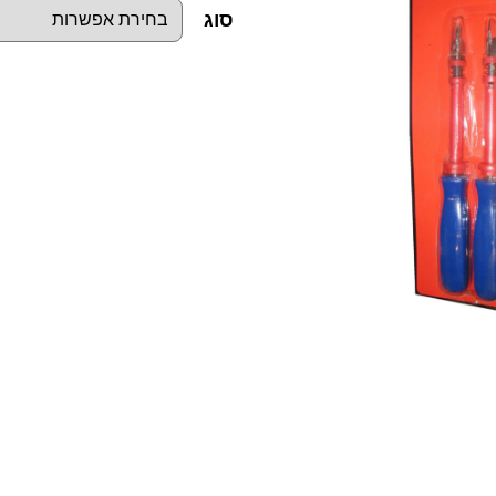
סוג
כ
מ
ו
ת
ש
ל
ס
ט
מ
ב
ר
ג
י