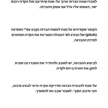
י
למברז שטח הברזה ארוך על-מנת שיתייצב מול הקדח ויכנס
H
ישר, העומס עליו גדל עם עומק ההברזה.
₪
S
S
הקוטר שקודחים על מנת לעשות הברזה נקבע עפ"י הפסיעה
ע
(pitch) של הבורג לפי הטבלה המציינת את הקדח המתאים
למידת ההברגה.
ד
לביצוע ההברגה, יש לסובב ולהחדיר את המברז ובו זמנית
2
לתקן את הזווית ביחס לקדח.
1
על-מנת להבטיח הברגה מדוייקת ונקייה כדאי לבצע סיבוב,
6
חצי סיבוב הפוך- לשבור שבב ואז להמשיך.
.