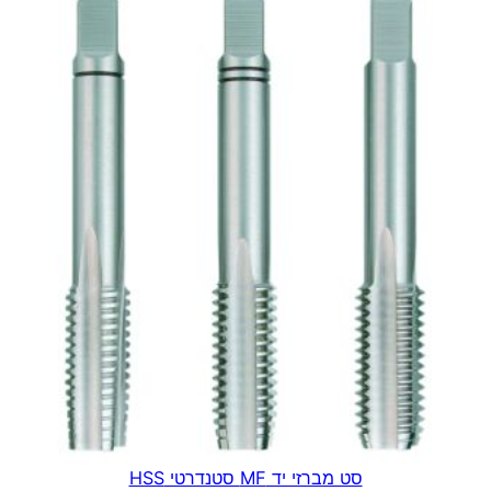
עד
סט מברזי יד MF סטנדרטי HSS