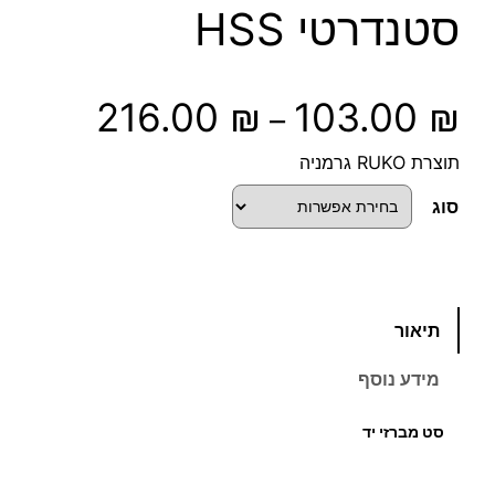
סטנדרטי HSS
ט
216.00
₪
103.00
₪
–
ו
תוצרת RUKO גרמניה
ו
סוג
ח
מ
כ
תיאור
מ
ח
ו
מידע נוסף
ת
י
ש
סט
מברזי יד
ל
ר
ס