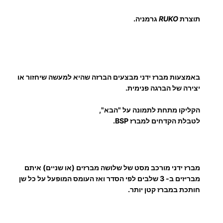
י
ט
מ
תוצרת
RUKO
גרמניה.
ם
ב
ר
:
ז
י
באמצעות מברז ידני מבצעים הברזה שהיא למעשה שיחזור או
י
יצירה של הברגה פנימית.
1
ד
B
הקליקו מתחת לתמונה על "הבא",
0
S
לטבלת הקדחים למברז BSP.
P
3
ס
ט
.
מברז ידני מורכב מסט של שלושה מברזים (או שניים) איתם
נ
מבריזים ב- 3 שלבים לפי הסדר ואז העומס המופעל על כל שן
0
ד
חותכת במברז קטן יותר.
ר
0
ט