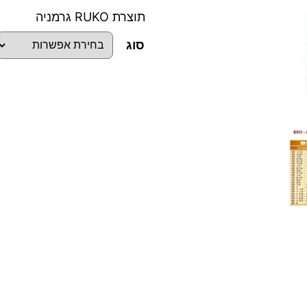
תוצרת RUKO גרמניה
סוג
כ
מ
ו
ת
ש
ל
ס
ט
מ
ב
ר