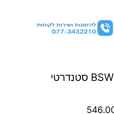
סט מברזי יד BSW סטנדרטי
ט
546.0