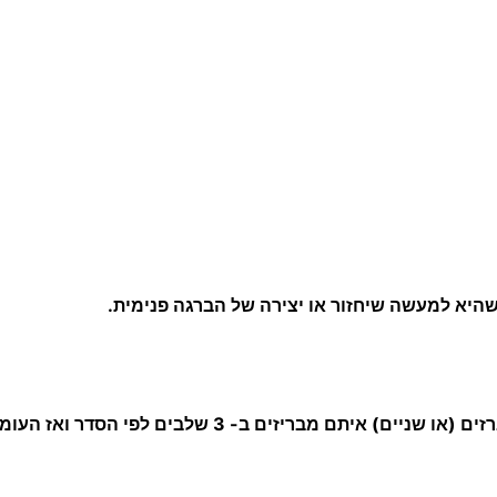
ז
י
י
ד
B
S
W
ס
ט
נ
היא למעשה שיחזור או יצירה של הברגה פנימית.
ד
ר
ט
י
מברז ידני מורכב מסט של שלושה מברזים (או שניים) איתם
H
S