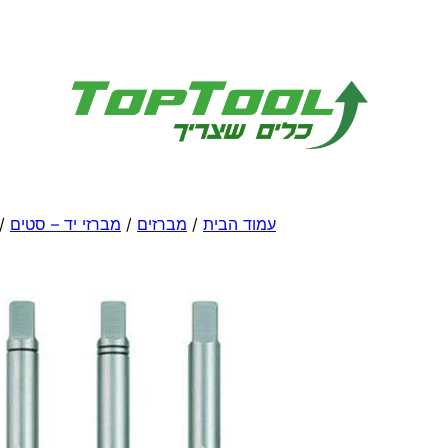
לדלג
לתוכן
עמוד הבית
/
מברזים
/
מברזי יד – סטים
/ ס