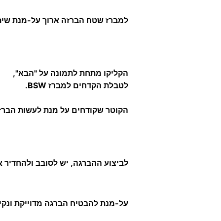
למברז שטח הברזה ארוך על-מנת שיתי
הקליקו מתחת לתמונה על "הבא",
לטבלת הקדחים למברז BSW.
הקוטר שקודחים על מנת לעשות הברזה נקבע עפ"י הפסיעה (pitch) של הבורג לפי
לביצוע ההברגה, יש לסובב ולהחדיר א
על-מנת להבטיח הברגה מדוייקת ונקיי