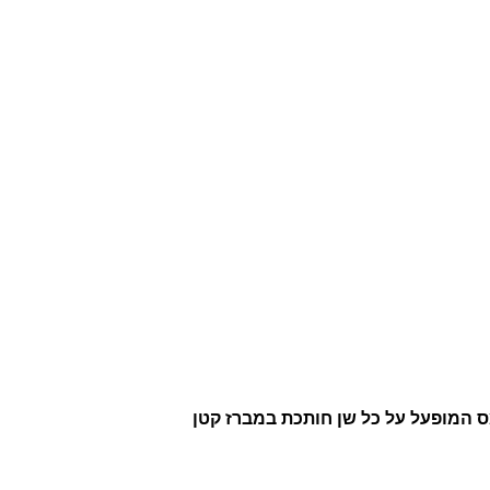
:
8
3
.
0
0
 מבריזים ב- 3 שלבים לפי הסדר ואז העומס המופעל על כל שן חותכת במברז קטן
₪