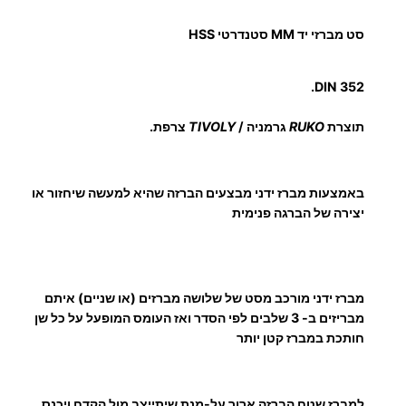
י
ט
מ
סט מברזי יד MM סטנדרטי HSS
ם
ב
ר
:
DIN 352.
ז
י
תוצרת
RUKO
גרמניה /
TIVOLY
צרפת.
י
4
ד
באמצעות מברז ידני מבצעים הברזה שהיא למעשה שיחזור או
M
4
יצירה של הברגה פנימית
M
ס
.
ט
נ
0
מברז ידני מורכב מסט של שלושה מברזים (או שניים) איתם
ד
מבריזים ב- 3 שלבים לפי הסדר ואז העומס המופעל על כל שן
0
ר
חותכת במברז קטן יותר
ט
י
למברז שטח הברזה ארוך על-מנת שיתייצב מול הקדח ויכנס