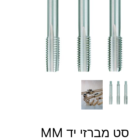
סט מברזי יד MM