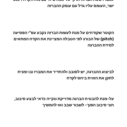
H
₪
ישר, העומס עליו גדל עם עומק ההברזה
S
S
ע
הקוטר שקודחים על מנת לעשות הברזה נקבע עפ"י הפסיעה
(pitch) של הבורג לפי הטבלה המציינת את הקדח המתאים
ד
למידת ההברגה
4
לביצוע ההברגה, יש לסובב ולהחדיר את המברז ובו זמנית
לתקן את הזווית ביחס לקדח
2
7
על-מנת להבטיח הברגה מדוייקת ונקייה כדאי לבצע סיבוב,
.
חצי סיבוב הפוך- לשבור שבב ואז להמשיך
0