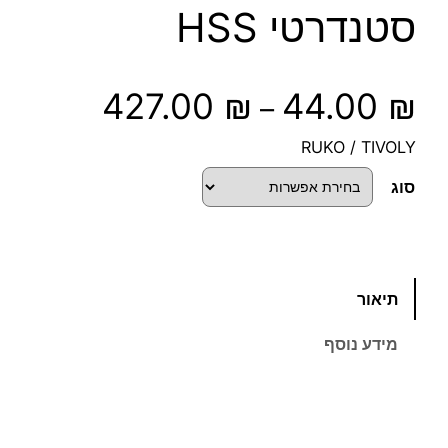
סטנדרטי HSS
ט
427.00
₪
44.00
₪
–
ו
RUKO / TIVOLY
ו
סוג
ח
מ
כ
תיאור
מ
ח
ו
מידע נוסף
ת
י
ש
ל
ר
ס