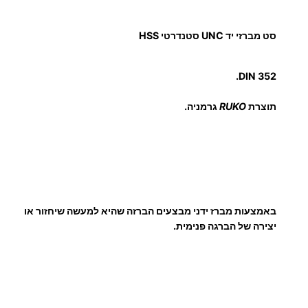
ט
מ
סט מברזי יד UNC סטנדרטי HSS
ב
ר
ז
DIN 352.
י
תוצרת
RUKO
גרמניה.
י
ד
U
N
C
ס
באמצעות מברז ידני מבצעים הברזה שהיא למעשה שיחזור או
ט
יצירה של הברגה פנימית.
נ
ד
ר
ט