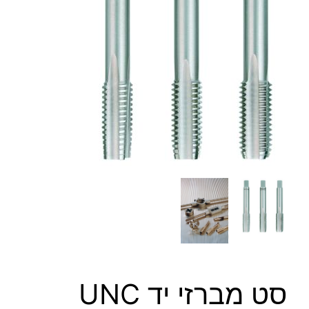
סט מברזי יד UNC