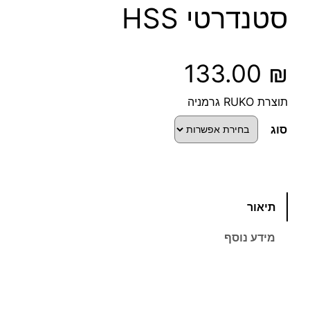
סטנדרטי HSS
133.00
₪
תוצרת RUKO גרמניה
סוג
כ
תיאור
מ
ו
מידע נוסף
ת
ש
ל
ס