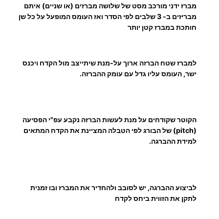
י
מברז ידני מורכב מסט של שלושה מברזים (או שניים) איתם
H
מבריזים ב- 3 שלבים לפי הסדר ואז העומס המופעל על כל שן
S
חותכת במברז קטן יותר
S
למברז שטח הברזה ארוך על-מנת שיתייצב מול הקדח ויכנס
ישר, העומס עליו גדל עם עומק ההברזה.
הקוטר שקודחים על מנת לעשות הברזה נקבע עפ"י הפסיעה
(pitch) של הבורג לפי הטבלה המציינת את הקדח המתאים
למידת ההברגה.
לביצוע ההברגה, יש לסובב ולהחדיר את המברז ובו זמנית
לתקן את הזווית ביחס לקדח