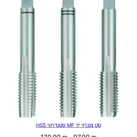
עד
סט מברזי יד MF סטנדרטי HSS
טווח