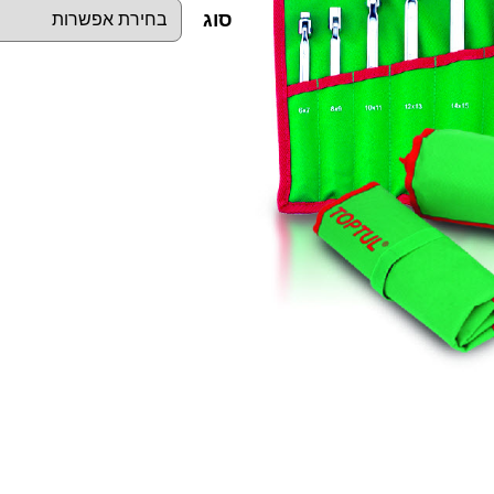
סוג
כ
מ
ו
ת
ש
ל
ס
ט
מ
פ
ת
ח
ו