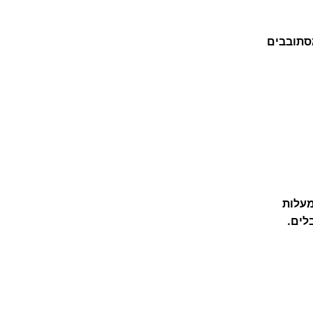
ת
ב
סתובבים
ו
ק
ס
ה
-
ב
ו
ק
ס
לים.
ה