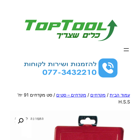
לדלג
לתוכן
עמוד הבית
/
מקדחים
/
מקדחים – סטים
/ סט מקדחים 91 יח'
H.S.S