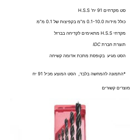
ש
סט מקדחים 91 יח' H.S.S
ל
כולל מידות 0.1-10.0 מ"מ בקפיצות של 0.1 מ"מ
ס
ט
מקדחי H.S.S מתאימים לקדיחה בברזל
מ
תוצרת חברת
IDC
ק
ד
הסט מגיע בקופסת מתכת אדומה קשיחה
ח
י
*התמונה להמחשה בלבד, הסט המוצע מכיל 91 יח
ם
9
מוצרים קשורים
1
י
ח
'
H
.