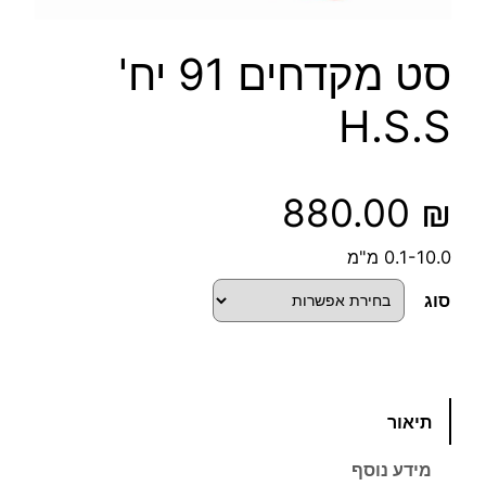
סט מקדחים 91 יח'
H.S.S
880.00
₪
0.1-10.0 מ"מ
סוג
כ
תיאור
מ
ו
מידע נוסף
ת