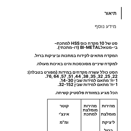
כ
תיאור
מ
ו
מידע נוסף
ת
ש
סט של 10
מקדח כוס HSS למתכת
–
ל
בי-מטאלBI-METAL (דו-מתכתי).
ס
המקדח מתאים לקידוח במתכות וביציקות ברזל.
ט
למקדח שיניים מסוכסכות והינו באיכות מעולה
.
מ
הסט כולל עשרה מקדחים במידות (מפורט בטבלה):
ק
22, 25, 32, 35, 38, 44, 51, 57, 64 ,76.
1 יח'
מתאם למידות שבין 14-30
.
ד
1 יח' מתאם למידות שבין 32-152.
ח
הכל מגיע במזוודת פלסטיק קשיחה.
י
כ
מהירות
מהירות
קוטר
מומלצת
ו
למתכת
מומלצת
אינצ'י
ס
ליציקת
ומ"מ
ל
ברזל