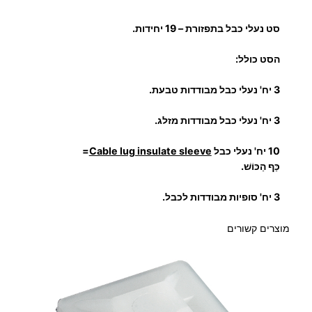
ש
ל
סט נעלי כבל בתפזורת – 19 יחידות.
ס
ט
הסט כולל:
נ
3 יח' נעלי כבל מבודדות טבעת.
ע
ל
3 יח' נעלי כבל מבודדות מזלג.
י
כ
10 יח' נעלי כבל
Cable lug insulate sleeve
=
ב
כַּף הַכּוֹשׁ.
ל
3 יח' סופיות מבודדות לכבל.
ו
ס
מוצרים קשורים
ו
פ
י
ו
ת