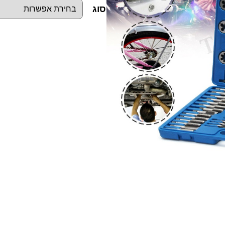
סוג
כ
מ
ו
ת
ש
ל
ס
ט
1
1
0
י
ח