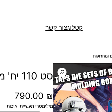
קטלוג
צור קשר
סט 110 יח' מברזים ומחרוקות
790.00
₪
מילימטרי תעשייתי איכותי