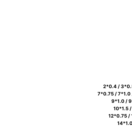
'
מ
ב
ר
ז
י
ם
ו
מ
ח
ר
ו
ק
ו
ת