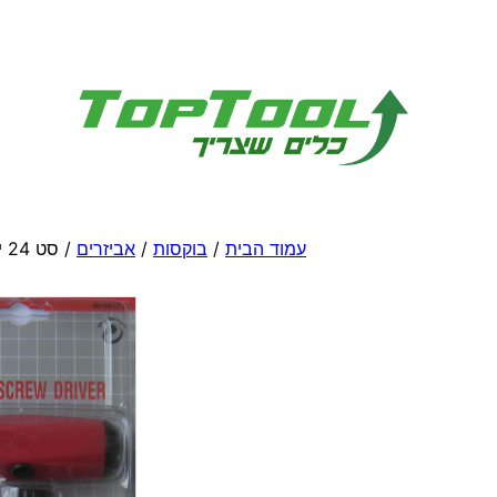
לדלג
לתוכן
עמוד הבית
/
בוקסות
/
אביזרים
/ סט 24 יח' ידית T