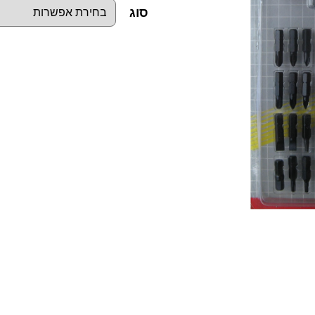
סוג
כ
מ
ו
ת
ש
ל
ס
ט
2
4
י
ח
'