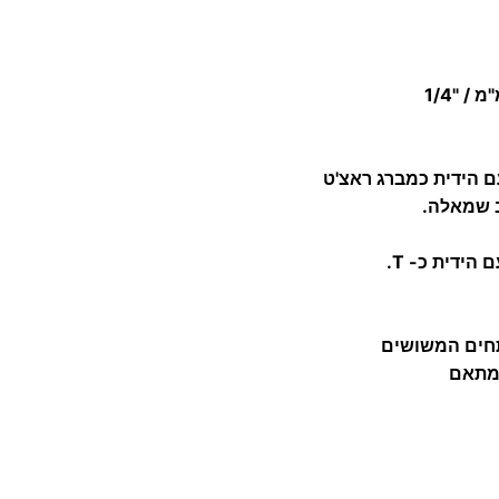
 הידית כמברג ראצ'ט
ב שמאלה.
ידית כ- T.
תחים המשושים
 מתאם