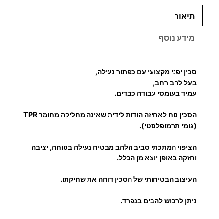
כ
תיאור
מ
ו
מידע נוסף
ת
ש
ל
סכין יפני מקצועי עם כפתור נעילה,
ס
בעל להב רחב,
כ
עמיד בעומסי עבודה כבדים.
י
הסכין נוח לאחיזה הודות לידית שאינה מחליקה מחומר TPR
ן
(גומי תרמופלסטי).
י
פ
הציפוי המתכתי סביב הלהב מבטיח נעילה בטוחה, יציבה
נ
וחזקה באופן יוצא מן הכלל.
י
העיצוב הבטיחותי של הסכין דוחה את שחיקתו.
ע
ם
ניתן לרכוש להבים בנפרד.
נ