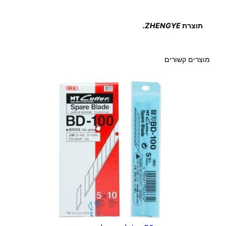
ע
י
תוצרת
ZHENGYE.
ל
ת
ר
מוצרים קשורים
א
צ
'
ט