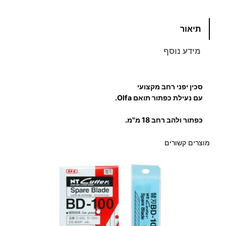
כ
תיאור
מ
ו
מידע נוסף
ת
ש
ל
סכין יפני רחב מקצועי
ס
עם נעילת כפתור תואם Olfa.
כ
כפתור ולהב רחב 18 מ"מ.
י
ן
מוצרים קשורים
י
פ
נ
י
ת
ו
א