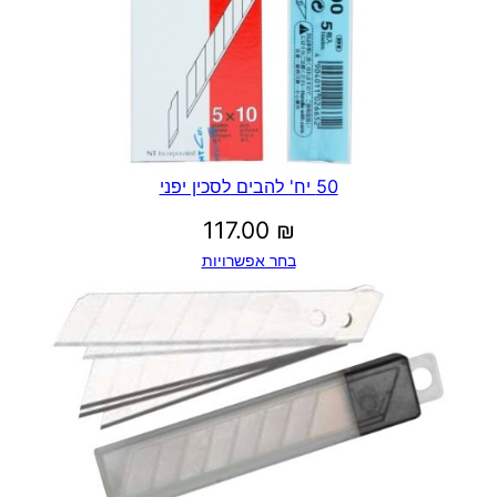
ם
O
L
F
A
50 יח' להבים לסכין יפני
117.00
₪
בחר אפשרויות