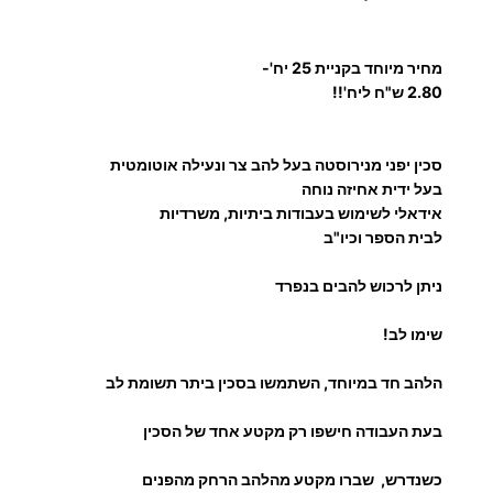
ת
י
ש
ל
ר
מחיר מיוחד בקניית 25 יח'-
ס
2.80 ש"ח ליח'!!
י
כ
י
ם
סכין יפני מנירוסטה בעל להב צר ונעילה אוטומטית
ן
בעל ידית אחיזה נוחה
י
:
אידאלי לשימוש בעבודות ביתיות, משרדיות
פ
לבית הספר וכיו"ב
נ
י
ניתן לרכוש להבים בנפרד
5
שימו לב!
.
הלהב חד במיוחד, השתמשו בסכין ביתר תשומת לב
3
בעת העבודה חישפו רק מקטע אחד של הסכין
0
כשנדרש, שברו מקטע מהלהב הרחק מהפנים