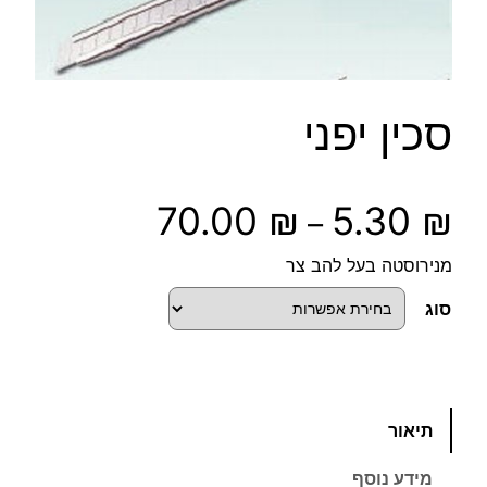
סכין יפני
ט
70.00
₪
5.30
₪
–
ו
מנירוסטה בעל להב צר
ו
סוג
ח
מ
כ
תיאור
מ
ח
ו
מידע נוסף