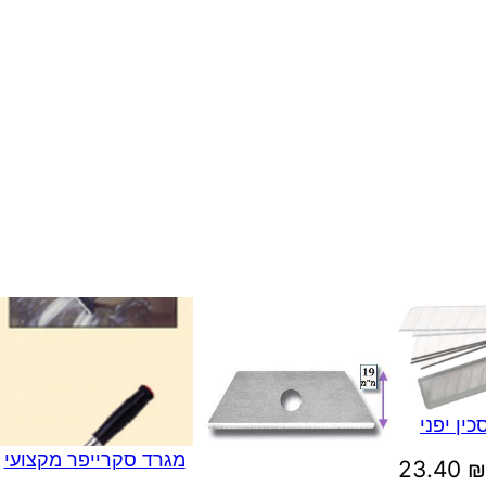
י
ין יפני
מגרד סקרייפר מקצועי
טווח
23.40
₪