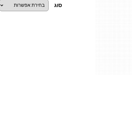
סוג
כ
מ
ו
ת
ש
ל
ס
כ
י
ן
י
פ
נ