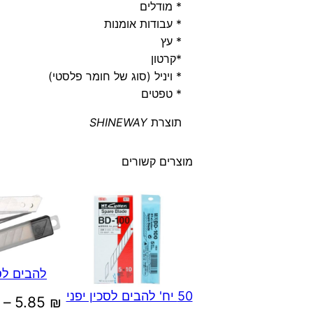
* מודלים
* עבודות אומנות
* עץ
*קרטון
* ויניל (סוג של חומר פלסטי)
* טפטים
תוצרת
SHINEWAY
מוצרים קשורים
להבים לסכ
50 יח' להבים לסכין יפני
–
5.85
₪