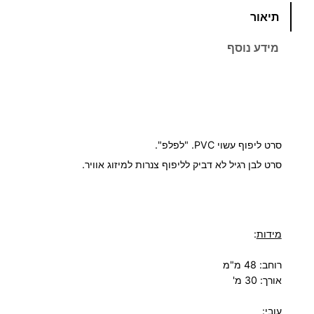
תיאור
מ
ו
מידע נוסף
ת
ש
ל
ס
ר
ט
סרט ליפוף עשוי PVC. "לפלפ".
ל
סרט לבן רגיל לא דביק לליפוף צנרות למיזוג אוויר.
י
פ
ו
מידות
:
ף
ל
רוחב: 48 מ"מ
ב
אורך: 30 מ'
ן
P
עובי
: