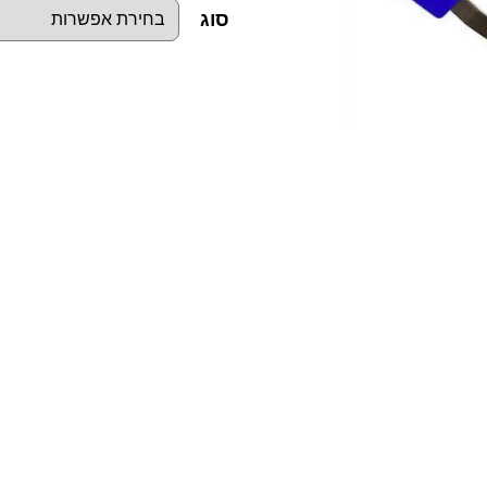
סוג
כ
מ
ו
ת
ש
ל
פ
י
נ
צ
ט
ה
ל