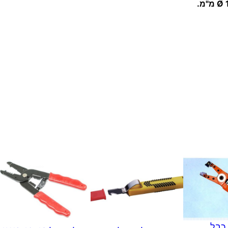
ג
י
ר
ו
ד
ו
ל
ג
י
ל
ו
ף
כבל