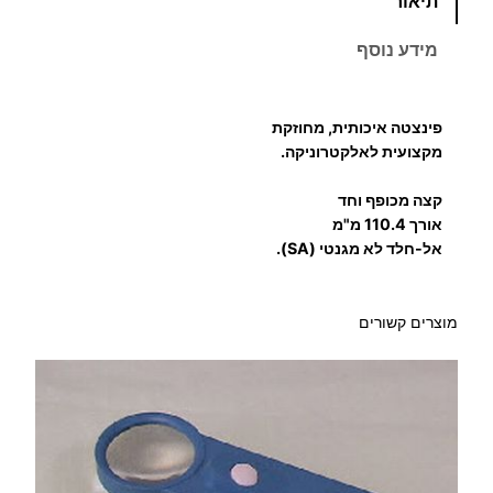
תיאור
מ
ו
מידע נוסף
ת
ש
ל
פינצטה איכותית, מחוזקת
פ
מקצועית לאלקטרוניקה.
י
קצה מכופף וחד
נ
אורך 110.4 מ"מ
צ
אל-חלד לא מגנטי (SA).
ט
ה
מ
מוצרים קשורים
כ
ו
פ
פ
ת
ח