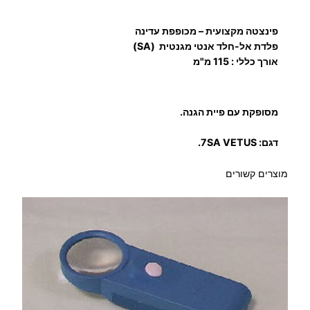
ה
ש
פינצטה מקצועית – מכופפת עדינה
פ
פלדת אל-חלד אנטי מגנטית (SA)
י
אורך כללי : 115 מ"מ
ץ
ק
צ
מסופקת עם פיית הגנה.
ה
דגם: 7SA VETUS.
ב
ז
מוצרים קשורים
ו
ו
י
ת