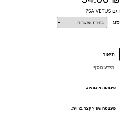
דגם 7SA VETUS
סוג
כ
תיאור
מ
ו
מידע נוסף
ת
ש
ל
פינצטה איכותית.
פ
י
נ
פינצטה שפיץ קצה בזווית.
צ
ט