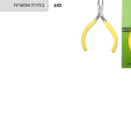
סוג
כ
מ
ו
ת
ש
ל
פ
ל
י
י
ר
א
ף