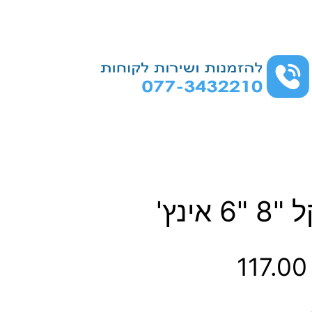
אינץ'
ט
117.0
ו