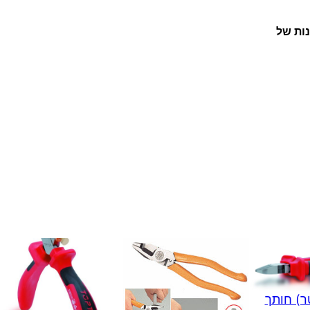
נות של
ר) חותך