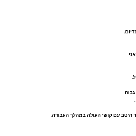
ד
ו
ד
דיום.
ק
ל
"
אני
8
"
6
.
א
י
גבוה
נ
ץ
 היטב עם קושי העולה במהלך העבודה.
'