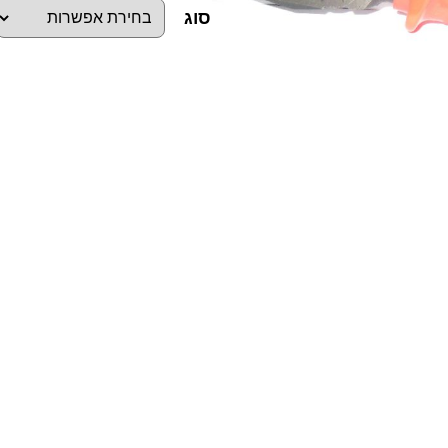
סוג
כ
מ
ו
ת
ש
ל
פ
ל
י
י
ר
ב
י