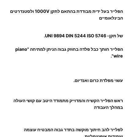
ל
ח
הפלייר בעל ידית מבודדת בהתאם לתקן 1000V ולסטנדרטים
הבינלאומיים
ש
מ
ל
של תקן- UNI 9894 DIN 5244 ISO 5746.
א
הפלייר חותך כבל פלדה בחוזק גבוה הניתן למתיחה "piano
י
wire".
ם
2
1
עשוי מפלדת כרום ואנדיום.
0
מ
"
ראש הפלייר הקשיח והמדוייק מתמודד היטב עם קושי העולה
מ
במהלך העבודה
לפלייר להב חיתוך מוקשה בתדר גבוה המבטיח עוצמה
ועמידות אופטימליות