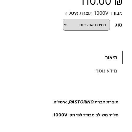
110.00
₪
מבודד 1000V תוצרת איטליה
סוג
כ
תיאור
מ
ו
מידע נוסף
ת
ש
ל
פ
תוצרת חברת
PASTORINO
, איטליה.
ל
י
פלייר משולב מבודד לפי תקן 1000V.
י
ר