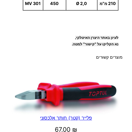
210 מ"מ
2,0 Ø
450
MV 301
לעיון באתר היצרן האיטלקי,
נא הקליקו על "קישור" למטה.
מוצרים קשורים
פלייר (קטר) חותך אלכסוני
67.00
₪