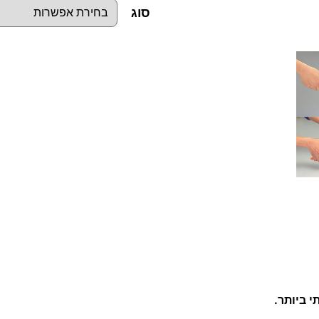
סוג
כ
מ
ו
ת
ש
ל
פ
ל
י
י
ר
ל
 ביותר.
ח