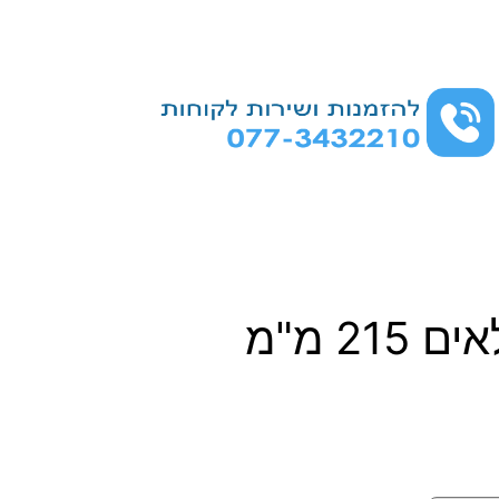
21 מ"מ